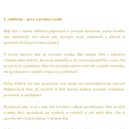
1. oddelenie – prvý a úvodný ročník
Máj bol v našom oddelení príjemným a pestrým mesiacom, počas ktorého
sme spoznávali svet okolo nás, rozvíjali svoje vedomosti a užívali si
spoločné chvíle pri tvorení aj hrách.
V úvode mesiaca sme sa venovali sviatku Dňa matiek. Deti s radosťou
vyrábali malé darčeky pre svoje mamičky a pri tvorení premýšľali o tom, čím
sú pre nich výnimočné. Aktivita rozvíjala nielen tvorivosť a jemnú motoriku,
ale aj schopnosť vyjadriť svoje city a vďačnosť.
Počas ďalších dní sme spoznávali svet okolo nás prostredníctvom rôznych
didaktických hier, pri ktorých si deti hravou formou rozvíjali vedomosti,
pozornosť aj spoluprácu.
Rozprávali sme sa aj o tom, kde bývame a odkiaľ pochádzame. Deti sa učili
o našej obci, spoznávali jej symboly a vyfarbili si erb našej obce, čím si
upevňovali vzťah k miestu, v ktorom žijú.