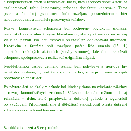
a kooperatívnych hrách si rozdeľovali úlohy, niesli zodpovednosť a učili sa
spolupracovať, robiť kompromisy, prípadne dosiahnuť konsenzus. Téma
práce a finančnej gramotnosti bola rozvíjaná prostredníctvom hier
na obchodovanie a simuláciu pracovných vzťahov.
Rozvoj kognitívnych schopností bol podporený logickými úlohami,
matematickými a obrázkovými hlavolamami, ako aj aktivitami na rozvoj
vizuálnej pamäti, kde deti trénovali presnosť pri odovzdávaní informácií.
Kreativita a fantázia
boli rozvíjané počas
Dňa umenia
(15. 4.)
a pri konštrukčných aktivitách (stavby stromov), kde deti preukázali
schopnosť spolupracovať a realizovať
originálne nápady
.
Neoddeliteľnou časťou denného režimu boli pohybové a športové hry
na školskom dvore, vychádzky a spontánne hry, ktoré prirodzene rozvíjali
pohybové zručnosti detí.
Po návrate detí zo školy v prírode bol kladený dôraz na zdieľanie zážitkov
a rozvoj komunikačných zručností. Súčasťou denného režimu bola aj
relaxácia v tichu
, ktorá prispievala k duševnej pohode a regenerácii
po vyučovaní. Pripomenuli sme si dôležitosť starostlivosti o naše
duševné
zdravie
a vyskúšali niektoré možnosti.
3. oddelenie - tretí a štvrtý ročník