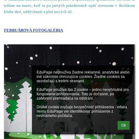
tešíme na marec, keď sa po jarných prázdninách opäť stretneme v školskom
klube detí, oddýchnutí a plní nových síl.
FEBRUÁROVÁ FOTOGALÉRIA
EduPage nepoužíva žiadne reklamné, analytické alebo 
iné súkromie ohrozujúce cookies. Žiadne cookies sa 
nezdieľajú s tretími stranami.

EduPage používa iba 2 cookie – jedno nevyhnutné pre 
fungovanie prihlasovania. Toto je dočasné, po 
zatvorení prehliadača sa odstráni.

Druhé cookie zvyšuje bezpečnosť prihlásenia - vďaka 
nemu EduPage vie identifikovať prihlásenie z 
neznámeho počítača.
Ok