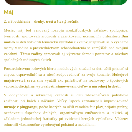
Máj
2. a 3. oddelenie – druhý, tretí a štvrtý ročník
Mesiac máj bol venovaný rozvoju medziľudských vzťahov, spolupráce,
tvorivosti, športových zručností a zážitkovému učeniu. Pri príležitosti
Dňa
matiek
si deti vytvorili tematickú výzdobu z kvetov, rozprávali sa o význame
mamy v rodine a prostredníctvom sebahodnotenia sa zamýšľali nad svojimi
vzťahmi.
Tému rodiny
spracovali aj výtvarne formou portrétov a návrhov
spoločných rodinných aktivít.
Prostredníctvom rolových hier a modelových situácií sa deti učili priznať si
chybu, ospravedlniť sa a niesť zodpovednosť za svoje konanie.
Hokejové
majstrovstvá sveta
sme využili ako príležitosť na rozhovory o športových
vzoroch,
disciplíne, vytrvalosti, stanovovaní cieľov a národnej hrdosti.
V oddychovej a rekreačnej činnosti si deti zdokonaľovali pohybové
zručnosti pri hrách s náčiním. Veľký úspech zaznamenali improvizované
turnaje v pingpongu
, počas ktorých sa učili zásadám fair-play, prijatiu prehry,
oceňovaniu úspechov druhých, organizačným zručnostiam a taktiež aj
základom jednoduchej štatistiky pri evidencii herných výsledkov. Víťazov
odmenili vlastnoručne vyrobenými pohármi a medailami.