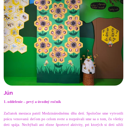
Jún
1. oddelenie – prvý a úvodný ročník
Začiatok mesiaca patril Medzinárodnému dňu detí. Spoločne sme vytvorili
prácu venovanú deťom po celom svete a rozprávali sme sa o tom, čo všetky
deti spája. Nechýbali ani rôzne športové aktivity, pri ktorých si deti užili