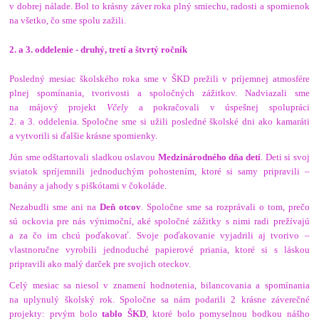
v dobrej nálade. Bol to krásny záver roka plný smiechu, radosti a spomienok
na všetko, čo sme spolu zažili.
2. a 3. oddelenie - druhý, tretí a štvrtý ročník
Posledný mesiac školského roka sme v ŠKD prežili v príjemnej atmosfére
plnej spomínania, tvorivosti a spoločných zážitkov. Nadviazali sme
na májový projekt
Včely
a pokračovali v úspešnej spolupráci
2. a 3. oddelenia. Spoločne sme si užili posledné školské dni ako kamaráti
a vytvorili si ďalšie krásne spomienky.
Jún sme odštartovali sladkou oslavou
Medzinárodného dňa detí
. Deti si svoj
sviatok spríjemnili jednoduchým pohostením, ktoré si samy pripravili –
banány a jahody s piškótami v čokoláde.
Nezabudli sme ani na
Deň otcov
. Spoločne sme sa rozprávali o tom, prečo
sú ockovia pre nás výnimoční, aké spoločné zážitky s nimi radi prežívajú
a za čo im chcú poďakovať. Svoje poďakovanie vyjadrili aj tvorivo –
vlastnoručne vyrobili jednoduché papierové priania, ktoré si s láskou
pripravili ako malý darček pre svojich oteckov.
Celý mesiac sa niesol v znamení hodnotenia, bilancovania a spomínania
na uplynulý školský rok. Spoločne sa nám podarili 2 krásne záverečné
projekty: prvým bolo
tablo ŠKD
, ktoré bolo pomyselnou bodkou nášho