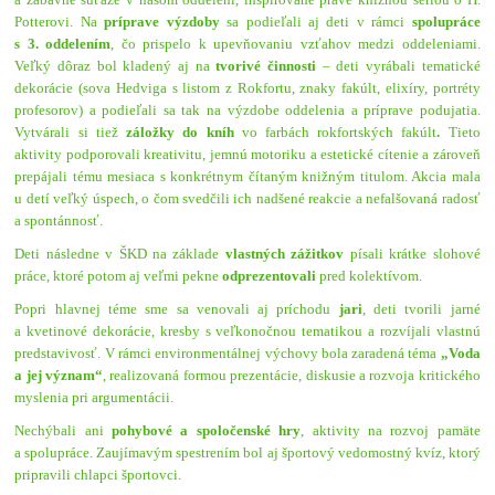
Potterovi.
Na
príprave výzdoby
sa podieľali aj deti v rámci
spolupráce
s 3. oddelením
, čo prispelo k upevňovaniu vzťahov medzi oddeleniami.
Veľký dôraz bol kladený aj na
tvorivé činnosti
– deti vyrábali tematické
dekorácie (sova Hedviga s listom z Rokfortu, znaky fakúlt, elixíry, portréty
profesorov) a podieľali sa tak na výzdobe oddelenia a príprave podujatia.
Vytvárali si tiež
záložky do kníh
vo farbách rokfortských fakúlt
.
Tieto
aktivity podporovali kreativitu, jemnú motoriku a estetické cítenie a zároveň
prepájali tému mesiaca s konkrétnym čítaným knižným titulom. Akcia mala
u detí veľký úspech, o čom svedčili ich nadšené reakcie a nefalšovaná radosť
a spontánnosť.
Deti následne v ŠKD na základe
vlastných zážitkov
písali krátke slohové
práce, ktoré potom aj veľmi pekne
odprezentovali
pred kolektívom.
Popri hlavnej téme sme sa venovali aj príchodu
jar
i
, deti tvorili jarné
a kvetinové dekorácie, kresby s veľkonočnou tematikou a rozvíjali vlastnú
predstavivosť. V rámci environmentálnej výchovy bola zaradená téma
„Voda
a jej význam“
, realizovaná formou prezentácie, diskusie a rozvoja kritického
myslenia pri argumentácii.
Nechýbali ani
pohybové a spoločenské hry
, aktivity na rozvoj pamäte
a spolupráce. Zaujímavým spestrením bol aj
športový vedomostný kvíz
, ktorý
pripravili chlapci športovci.