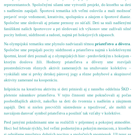
reprezentantoch. Spoločnými silami sme vytvorili projekt, do ktorého sa deti
s nadšením zapájali. Športová tematika ich veľmi oslovila a mali možnosť
prejaviť svoje vedomosti, kreativitu, spoluprácu a záujem o športové dianie.
Spoločne sme sledovali aj priame prenosy zo súťaží. Deti sa stali nadšenými
fanúšikmi našich športovcov a pri sledovaní ich výkonov sme zažívali silné
pocity hrdosti, súdržnosti a radosti, najmä pri hokejových zápasoch.
Na olympijskú tematiku sme plynulo nadviazali témou
priateľstvo a dôvera
.
Spoločne sme prepájali pocity súdržnosti a priateľstva najmä s kolektívnymi
športmi, ktoré deti poznali aj z olympijských hier - predovšetkým s hokejom -
ktorým doslova žili. Hodnoty priateľstva a dôvery sme rozvíjali
prostredníctvom rôznych aktivít zameraných na utužovanie kolektívu –
vyskúšali sme si prvky detskej párovej jogy a rôzne pohybové a skupinové
aktivity zamerané na kooperáciu.
Inšpiráciu na kreatívnu aktivitu si deti priniesli aj z ranného oddelnia ŠKD -
pletenie náramkov priateľstva. V tejto činnosti sme pokračovali aj počas
poobedňajších aktivít, nakoľko sa deti do tvorenia s nadšeím a záujmom
zapájli. Deti si nielen precvičili sústredenie a trpezlivosť, ale mohli si
navzájom darovať symbol priateľstva a posilniť tak vzťahy v kolektíve.
Pred jarnými prázdninami sme sa rozlúčili v príjemnej a pokojnej atmosfére.
Hoci bol február rýchly, bol veľmi podnetným a pekným mesiacom, z ktorého
si odnášame množstvo dobrých pocitov a spoločných spomienok. Už teraz sa