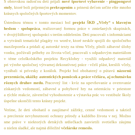
S obrovskou radosťou deti prijali
nové športové vybavenie - pingpongové
stoly
, ktoré boli príjemným
prekvapením
a prinesú deťom určite ešte mnoho
krásnych spoločných športových momentov.
Ústrednou témou v tomto mesiaci bol
projekt ŠKD „Včely“ s hlavným
heslom -
spolupráca
, realizovaný formou práce v zmiešaných skupinách,
v dvojtýždňovej spolupráci s tretím oddelením. Deti pracovali s informáciami
a vytvárali tematické plagáty vo word-e, ktoré neskôr spojili do spoločného
maxileporela a pridali aj autorské texty na tému Včely, plnili zábavné úlohy
vonku, počúvali príbehy zo života včiel, pracovali s odpadovým materiálom
v téme celoškolského projektu Recyklohry - využili odpadový materiál
pri výrobe spoločnej výtvarnej dekoratívnej práce - včelí plást, kreslili včely,
vyrábali si prívesky z korálok. Projekt bol obohatený o pútavú
názornú
prezentáciu, ukážky autentických pomôcok a práce včelára, aj ochutnávku
rôznych druhov medu.
Pracovný list - kvíz na upevňovanie a overovanie
získaných vedomostí, zábavné a pohybové hry na orientáciu v priestore
a rýchle reakcie, záverečné vyhodnotenie a výstavka prác vo vestibule školy
úspešne ukončili tento krásny projekt.
Veríme, že deti obohatil o zaujímavé zážitky, cenné vedomosti a taktiež
o precítenie nevyhnutnosti ochrany prírody a každého života v nej. Možno
sme práve v niektorých detských srdiečkach zasvietili svetielko záujmu
o nielen sladké, ale najmä dôležité
včelárske remeslo.