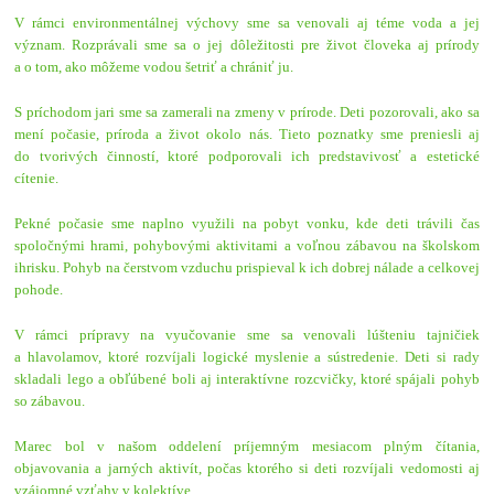
V rámci environmentálnej výchovy sme sa venovali aj téme voda a jej
význam. Rozprávali sme sa o jej dôležitosti pre život človeka aj prírody
a o tom, ako môžeme vodou šetriť a chrániť ju.
S príchodom jari sme sa zamerali na zmeny v prírode. Deti pozorovali, ako sa
mení počasie, príroda a život okolo nás. Tieto poznatky sme preniesli aj
do tvorivých činností, ktoré podporovali ich predstavivosť a estetické
cítenie.
Pekné počasie sme naplno využili na pobyt vonku, kde deti trávili čas
spoločnými hrami, pohybovými aktivitami a voľnou zábavou na školskom
ihrisku. Pohyb na čerstvom vzduchu prispieval k ich dobrej nálade a celkovej
pohode.
V rámci prípravy na vyučovanie sme sa venovali lúšteniu tajničiek
a hlavolamov, ktoré rozvíjali logické myslenie a sústredenie. Deti si rady
skladali lego a obľúbené boli aj interaktívne rozcvičky, ktoré spájali pohyb
so zábavou.
Marec bol v našom oddelení príjemným mesiacom plným čítania,
objavovania a jarných aktivít, počas ktorého si deti rozvíjali vedomosti aj
vzájomné vzťahy v kolektíve.