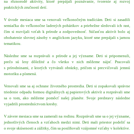
na rôznorodé aktivity, ktoré prepájali poznávanie, tvorenie aj rozvoj
praktických zručností detí.
V úvode mesiaca sme sa venovali veľkonočným tradíciám. Deti si zasadili
semiačka do veľkonočne ladených pohárikov a priebežne sledovali ich rast,
čím si rozvíjali vzťah k prírode a zodpovednosť. Súčasťou aktivít bolo aj
obohatenie slovnej zásoby v anglickom jazyku, ktoré sme prepájali s jarnou
tematikou.
Následne sme sa rozprávali o prírode a jej význame. Deti si pripomenuli,
prečo sú lesy dôležité a čo všetko v nich môžeme nájsť. Pracovali
s prírodninami, z ktorých vytvárali obrázky, pričom si precvičovali jemnú
motoriku a písmená.
Venovali sme sa aj ochrane životného prostredia. Deti si zopakovali správne
triedenie odpadu formou digitálnych aj papierových aktivít a rozprávali sme
sa o tom, ako môžeme pomôcť našej planéte. Svoje predstavy následne
vyjadrili prostredníctvom kresby.
V závere mesiaca sme sa zamerali na rodinu. Rozprávali sme sa o jej význame,
jednotlivých členoch a vzťahoch medzi nimi. Deti mali priestor podeliť sa
o svoje skúsenosti a zážitky, čím sa posilňovali vzájomné vzťahy v kolektíve.