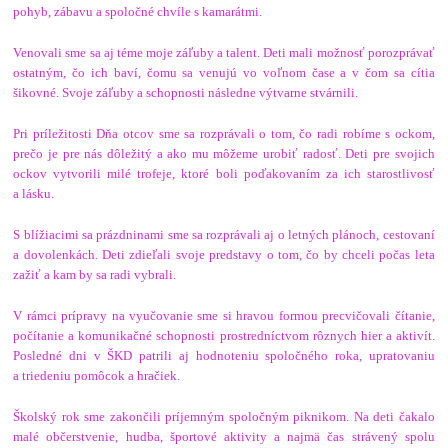
pohyb, zábavu a spoločné chvíle s kamarátmi.
Venovali sme sa aj téme moje záľuby a talent. Deti mali možnosť porozprávať
ostatným, čo ich baví, čomu sa venujú vo voľnom čase a v čom sa cítia
šikovné. Svoje záľuby a schopnosti následne výtvarne stvárnili.
Pri príležitosti Dňa otcov sme sa rozprávali o tom, čo radi robíme s ockom,
prečo je pre nás dôležitý a ako mu môžeme urobiť radosť. Deti pre svojich
ockov vytvorili milé trofeje, ktoré boli poďakovaním za ich starostlivosť
a lásku.
S blížiacimi sa prázdninami sme sa rozprávali aj o letných plánoch, cestovaní
a dovolenkách. Deti zdieľali svoje predstavy o tom, čo by chceli počas leta
zažiť a kam by sa radi vybrali.
V rámci prípravy na vyučovanie sme si hravou formou precvičovali čítanie,
počítanie a komunikačné schopnosti prostredníctvom rôznych hier a aktivít.
Posledné dni v ŠKD patrili aj hodnoteniu spoločného roka, upratovaniu
a triedeniu pomôcok a hračiek.
Školský rok sme zakončili príjemným spoločným piknikom. Na deti čakalo
malé občerstvenie, hudba, športové aktivity a najmä čas strávený spolu