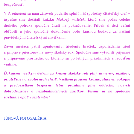
bezpečnosť.
V
3. oddelení
sa nám zároveň podarilo splniť náš spoločný čitateľský cieľ –
úspešne sme dočítali knižku
Makový mužíček
, ktorú sme počas celého
druhého polroka spoločne čítali na pokračovanie. Príbeh si deti veľmi
obľúbili a jeho spoločné dokončenie bolo krásnou bodkou za našimi
pravidelnými čitateľskými chvíľkami.
Záver mesiaca patril upratovaniu, triedeniu hračiek, usporiadaniu tried
a príprave priestorov na nový školský rok. Spoločne sme vytvorili príjemné
a pripravené prostredie, do ktorého sa po letných prázdninách s radosťou
vrátime.
Ďakujeme všetkým deťom za krásny školský rok plný úsmevov, zážitkov,
priateľstiev a spoločných chvíľ. Všetkým prajeme krásne, slnečné, pokojné
a predovšetkým bezpečné letné prázdniny plné oddychu, nových
dobrodružstiev a nezabudnuteľných zážitkov. Tešíme sa na spoločné
stretnutie opäť v septembri!
JÚNOVÁ FOTOGALÉRIA