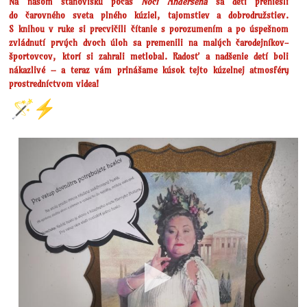
Na našom stanovisku počas
Noci Andersena
sa deti preniesli
do čarovného sveta plného kúziel, tajomstiev a dobrodružstiev.
S knihou v ruke si precvičili čítanie s porozumením a po úspešnom
zvládnutí prvých dvoch úloh sa premenili na malých čarodejníkov-
športovcov, ktorí si zahrali metlobal. Radosť a nadšenie detí boli
nákazlivé – a teraz vám prinášame kúsok tejto kúzelnej atmosféry
prostredníctvom videa!