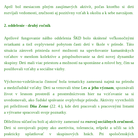
Apríl bol mesiacom plným zaujímavých aktivít, počas ktorého si deti
rozvíjali vedomosti, zručnosti aj pozitívny vzťah k okoliu a k sebe navzájom.
2. oddelenie - druhý ročník
Aprílové fungovanie nášho oddelenia ŠKD bolo skrátené veľkonočnými
sviatkami a tiež ovplyvnené pobytom časti detí v škole v prírode. Táto
situácia zároveň priniesla nové možnosti na upevňovanie kamarátskych
vzťahov v menšom kolektíve a prispôsobovanie sa detí novej dynamike
skupiny. Deti mali viac priestoru a možností na spontánne a rolové hry, čím sa
posilňovali vzťahy a sociálne väzby.
Výchovno-vzdelávacia činnosť bola tematicky zameraná najmä na prírodu
a medziľudské vzťahy. Deti sa venovali téme L
es a jeho význam
, spoznávali
život v lesnom prostredí a prostredníctvom hier na vciťovanie sa si
uvedomovali, ako ľudské správanie ovplyvňuje prírodu. Aktivity vyvrcholili
pri príležitosti
Dňa Zeme
(22. 4.), kde deti pracovali s pracovnými listami
a výtvarne spracovali svoje poznatky.
Dôležitou súčasťou boli aj aktivity zamerané na
rozvoj sociálnych zručností.
Deti si osvojovali pojmy ako asertivita, tolerancia, rešpekt a učili sa ich
prakticky uplatňovať v skupinových hrách. Pri spoločenských