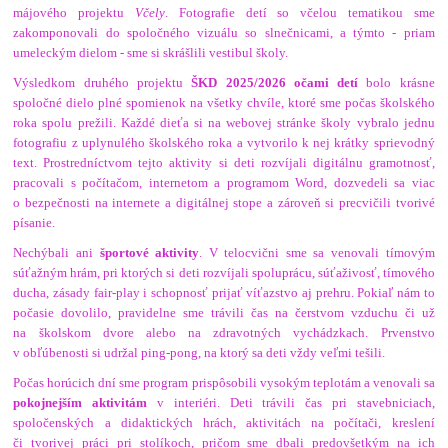
májového projektu
Včely
. Fotografie detí so včelou tematikou sme
zakomponovali do spoločného vizuálu so slnečnicami, a týmto - priam
umeleckým dielom - sme si skrášlili vestibul školy.
Výsledkom druhého projektu
ŠKD 2025/2026 očami detí
bolo krásne
spoločné dielo plné spomienok na všetky chvíle, ktoré sme počas školského
roka spolu prežili. Každé dieťa si na webovej stránke školy vybralo jednu
fotografiu z uplynulého školského roka a vytvorilo k nej krátky sprievodný
text. Prostredníctvom tejto aktivity si deti rozvíjali digitálnu gramotnosť,
pracovali s počítačom, internetom a programom Word, dozvedeli sa viac
o bezpečnosti na internete a digitálnej stope a zároveň si precvičili tvorivé
písanie.
Nechýbali ani
športové aktivity
. V telocvični sme sa venovali tímovým
súťažným hrám, pri ktorých si deti rozvíjali spoluprácu, súťaživosť, tímového
ducha, zásady fair-play i schopnosť prijať víťazstvo aj prehru. Pokiaľ nám to
počasie dovolilo, pravidelne sme trávili čas na čerstvom vzduchu či už
na školskom dvore alebo na zdravotných vychádzkach. Prvenstvo
v obľúbenosti si udržal ping-pong, na ktorý sa deti vždy veľmi tešili.
Počas horúcich dní sme program prispôsobili vysokým teplotám a venovali sa
pokojnejším aktivitám
v interiéri. Deti trávili čas pri stavebniciach,
spoločenských a didaktických hrách, aktivitách na počítači, kreslení
či tvorivej práci pri stolíkoch, pričom sme dbali predovšetkým na ich