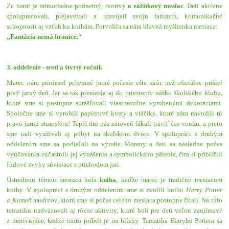
Za nami je
mimoriadne podnetný, tvorivý
a
zážitkový
mesiac
. Deti aktívne
spolupracovali, prejavovali a rozvíjali svoju fantáziu, komunikačné
schopnosti aj vzťah ku knihám. Potvrdila sa nám hlavná myšlienka mesiaca:
„Fantázia nemá hranice.“
3. oddelenie - tretí a štvrtý ročník
Marec nám priniesol príjemné jarné počasie ešte skôr, než oficiálne prišiel
prvý jarný deň. Jar sa tak preniesla aj do priestorov nášho školského klubu,
ktoré sme si postupne skrášľovali vlastnoručne vyrobenými dekoráciami.
Spoločne sme si vyrobili papierové kvety a vtáčiky, ktoré nám navodili tú
pravú jarnú atmosféru! Teplé dni nás zároveň lákali tráviť čas vonku, a preto
sme radi využívali aj pobyt na školskom dvore. V spolupráci s druhým
oddelením sme sa podieľali na výrobe Moreny a deti sa následne počas
vyučovania zúčastnili jej vynášania a symbolického pálenia, čím si priblížili
ľudové zvyky súvisiace s príchodom jari.
Ústrednou témou mesiaca bola
kniha
, keďže marec je tradične mesiacom
knihy. V spolupráci s druhým oddelením sme si zvolili knihu
Harry Potter
a Kameň mudrcov
, ktorú sme si počas celého mesiaca postupne čítali. Na túto
tematiku nadväzovali aj rôzne aktivity, ktoré boli pre deti veľmi zaujímavé
a motivujúce, keďže tento príbeh je im blízky. Tematika Harryho Pottera sa