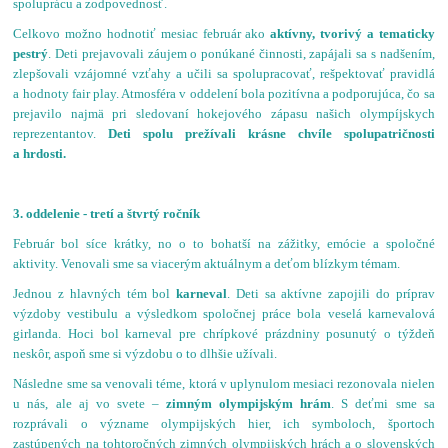
spoluprácu a zodpovednosť.
Celkovo možno hodnotiť mesiac február ako
aktívny, tvorivý a tematicky
pestrý
. Deti prejavovali záujem o ponúkané činnosti, zapájali sa s nadšením,
zlepšovali vzájomné vzťahy a učili sa spolupracovať, rešpektovať pravidlá
a hodnoty fair play. Atmosféra v oddelení bola pozitívna a podporujúca, čo sa
prejavilo najmä pri sledovaní hokejového zápasu našich olympíjskych
reprezentantov.
Deti spolu prežívali krásne chvíle spolupatričnosti
a hrdosti.
3. oddelenie - tretí a štvrtý ročník
Február bol síce krátky, no o to bohatší na zážitky, emócie a spoločné
aktivity. Venovali sme sa viacerým aktuálnym a deťom blízkym témam.
Jednou z hlavných tém bol
karneval
. Deti sa aktívne zapojili do príprav
výzdoby vestibulu a výsledkom spoločnej práce bola veselá karnevalová
girlanda. Hoci bol karneval pre chrípkové prázdniny posunutý o týždeň
neskôr, aspoň sme si výzdobu o to dlhšie užívali.
Následne sme sa venovali téme, ktorá v uplynulom mesiaci rezonovala nielen
u nás, ale aj vo svete –
z
imným olympijským hrám
. S deťmi sme sa
rozprávali o význame olympijských hier, ich symboloch, športoch
zastúpených na tohtoročných zimných olympijských hrách a o slovenských