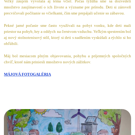
Veľký záujem vyvolala aj téma včiel. Počas týždňa sme sa dozvedeli
množstvo zaujímavostí o ich živote a význame pre prírodu. Deti si zároveň
precvičovali počítanie so včielkami, čím sme prepájali učenie so zábavou.
Pekné jarné počasie sme často využívali na pobyt vonku, kde deti mali
priestor na pohyb, hry a oddych na čerstvom vzduchu. Veľkým spestrením bol
aj nový stolnotenisový stôl, ktorý si deti s nadšením vyskúšali a rýchlo si ho
obľúbili.
Máj bol mesiacom plným objavovania, pohybu a príjemných spoločných
chvíľ, ktoré nám priniesli množstvo nových zážitkov.
MÁJOVÁ FOTOGALÉRIA