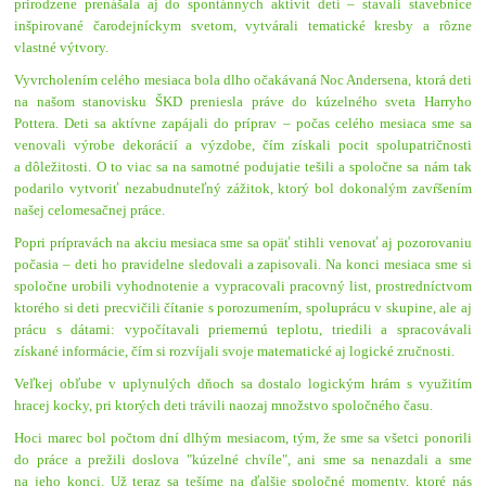
prirodzene prenášala aj do spontánnych aktivít detí – stavali stavebnice
inšpirované čarodejníckym svetom, vytvárali tematické kresby a rôzne
vlastné výtvory.
Vyvrcholením celého mesiaca bola dlho očakávaná Noc Andersena, ktorá deti
na našom stanovisku ŠKD preniesla práve do kúzelného sveta Harryho
Pottera. Deti sa aktívne zapájali do príprav – počas celého mesiaca sme sa
venovali výrobe dekorácií a výzdobe, čím získali pocit spolupatričnosti
a dôležitosti. O to viac sa na samotné podujatie tešili a spoločne sa nám tak
podarilo vytvoriť nezabudnuteľný zážitok, ktorý bol dokonalým zavŕšením
našej celomesačnej práce.
Popri prípravách na akciu mesiaca sme sa opäť stihli venovať aj pozorovaniu
počasia – deti ho pravidelne sledovali a zapisovali. Na konci mesiaca sme si
spoločne urobili vyhodnotenie a vypracovali pracovný list, prostredníctvom
ktorého si deti precvičili čítanie s porozumením, spoluprácu v skupine, ale aj
prácu s dátami: vypočítavali priemernú teplotu, triedili a spracovávali
získané informácie, čím si rozvíjali svoje matematické aj logické zručnosti.
Veľkej obľube v uplynulých dňoch sa dostalo logickým hrám s využitím
hracej kocky, pri ktorých deti trávili naozaj množstvo spoločného času.
Hoci marec bol počtom dní dlhým mesiacom, tým, že sme sa všetci ponorili
do práce a prežili doslova "kúzelné chvíle", ani sme sa nenazdali a sme
na jeho konci. Už teraz sa tešíme na ďalšie spoločné momenty, ktoré nás