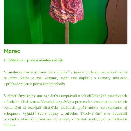
Marec
1. oddelenie – prvý a úvodný ročník
V priebehu mesiaca marec bola činnosť v našom oddelení zameraná najmä
na tému Kniha je môj kamarát, ktorú sme doplnili o aktivity súvisiace
s príchodom jari a poznávaním prírody.
V rámci témy knihy sme sa s deťmi rozprávali o ich obľúbených rozprávkach
a knihách, čítali sme si klasické rozprávky a pracovali s textom primerane ich
veku. Deti si rozvíjali čitateľské zručnosti, počúvanie s porozumením aj
schopnosť vyjadriť svoje dojmy z príbehu. Tvorivú časť sme obohatili
o výrobu vlastných záložiek do knihy, ktoré deti motivovali k ďalšiemu
čítaniu.