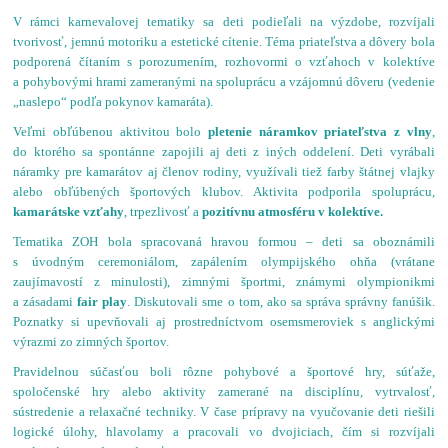
V rámci karnevalovej tematiky sa deti podieľali na výzdobe, rozvíjali
tvorivosť, jemnú motoriku a estetické cítenie. Téma priateľstva a dôvery bola
podporená čítaním s porozumením, rozhovormi o vzťahoch v kolektíve
a pohybovými hrami zameranými na spoluprácu a vzájomnú dôveru (vedenie
„naslepo“ podľa pokynov kamaráta).
Veľmi obľúbenou aktivitou bolo
pletenie náramkov priateľstva z vlny
,
do ktorého sa spontánne zapojili aj deti z iných oddelení. Deti vyrábali
náramky pre kamarátov aj členov rodiny, využívali tiež farby štátnej vlajky
alebo obľúbených športových klubov. Aktivita podporila spoluprácu,
kamarátske vzťahy
, trpezlivosť a
pozitívnu atmosféru v kolektíve.
Tematika ZOH bola spracovaná hravou formou – deti sa oboznámili
s úvodným ceremoniálom, zapálením olympijského ohňa (vrátane
zaujímavostí z minulosti), zimnými športmi, známymi olympionikmi
a zásadami
fair play
. Diskutovali sme o tom, ako sa správa správny fanúšik.
Poznatky si upevňovali aj prostredníctvom osemsmeroviek s anglickými
výrazmi zo zimných športov.
Pravidelnou súčasťou boli rôzne pohybové a športové hry, súťaže,
spoločenské hry alebo aktivity zamerané na disciplínu, vytrvalosť,
sústredenie a relaxačné techniky. V čase prípravy na vyučovanie deti riešili
logické úlohy, hlavolamy a pracovali vo dvojiciach, čím si rozvíjali