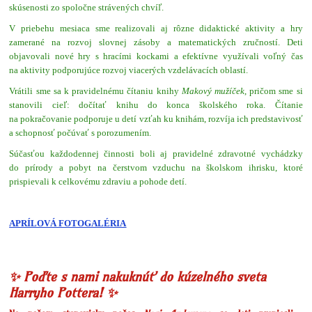
skúsenosti zo spoločne strávených chvíľ.
V priebehu mesiaca sme realizovali aj rôzne didaktické aktivity a hry
zamerané na rozvoj slovnej zásoby a matematických zručností. Deti
objavovali nové hry s hracími kockami a efektívne využívali voľný čas
na aktivity podporujúce rozvoj viacerých vzdelávacích oblastí.
Vrátili sme sa k pravidelnému čítaniu knihy
Makový mužíček
, pričom sme si
stanovili cieľ: dočítať knihu do konca školského roka. Čítanie
na pokračovanie podporuje u detí vzťah ku knihám, rozvíja ich predstavivosť
a schopnosť počúvať s porozumením.
Súčasťou každodennej činnosti boli aj pravidelné zdravotné vychádzky
do prírody a pobyt na čerstvom vzduchu na školskom ihrisku, ktoré
prispievali k celkovému zdraviu a pohode detí.
APRÍLOVÁ FOTOGALÉRIA
✨ Poďte s nami nakuknúť do kúzelného sveta
Harryho Pottera! ✨