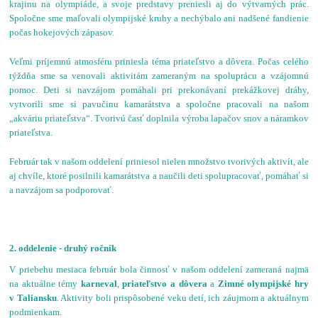
krajinu na olympiáde, a svoje predstavy preniesli aj do výtvarných prác.
Spoločne sme maľovali olympijské kruhy a nechýbalo ani nadšené fandienie
počas hokejových zápasov.
Veľmi príjemnú atmosféru priniesla téma priateľstvo a dôvera. Počas celého
týždňa sme sa venovali aktivitám zameraným na spoluprácu a vzájomnú
pomoc. Deti si navzájom pomáhali pri prekonávaní prekážkovej dráhy,
vytvorili sme si pavučinu kamarátstva a spoločne pracovali na našom
„akváriu priateľstva“. Tvorivú časť doplnila výroba lapačov snov a náramkov
priateľstva.
Február tak v našom oddelení priniesol nielen množstvo tvorivých aktivít, ale
aj chvíle, ktoré posilnili kamarátstva a naučili deti spolupracovať, pomáhať si
a navzájom sa podporovať.
2. oddelenie - druhý ročník
V priebehu mesiaca február bola činnosť v našom oddelení zameraná najmä
na aktuálne témy
karneval
,
priateľstvo a dôvera
a
Zimné olympijské hry
v Taliansku
. Aktivity boli prispôsobené veku detí, ich záujmom a aktuálnym
podmienkam.