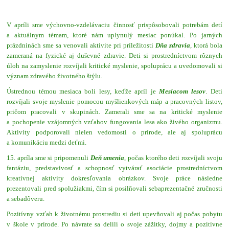
V apríli sme výchovno-vzdelávaciu činnosť prispôsobovali potrebám detí
a aktuálnym témam, ktoré nám uplynulý mesiac ponúkal. Po jarných
prázdninách sme sa venovali aktivite pri príležitosti
Dňa zdravia
, ktorá bola
zameraná na fyzické aj duševné zdravie. Deti si prostredníctvom rôznych
úloh na zamyslenie rozvíjali kritické myslenie, spoluprácu a uvedomovali si
význam zdravého životného štýlu.
Ústrednou témou mesiaca boli lesy, keďže apríl je
Mesiacom lesov
. Deti
rozvíjali svoje myslenie pomocou myšlienkových máp a pracovných listov,
pričom pracovali v skupinách. Zamerali sme sa na kritické myslenie
a pochopenie vzájomných vzťahov fungovania lesa ako živého organizmu.
Aktivity podporovali nielen vedomosti o prírode, ale aj spoluprácu
a komunikáciu medzi deťmi.
15. apríla sme si pripomenuli
Deň umenia
, počas ktorého deti rozvíjali svoju
fantáziu, predstavivosť a schopnosť vytvárať asociácie prostredníctvom
kreatívnej aktivity dokresľovania obrázkov. Svoje práce následne
prezentovali pred spolužiakmi, čím si posilňovali sebaprezentačné zručnosti
a sebadôveru.
Pozitívny vzťah k životnému prostrediu si deti upevňovali aj počas pobytu
v škole v prírode. Po návrate sa delili o svoje zážitky, dojmy a pozitívne