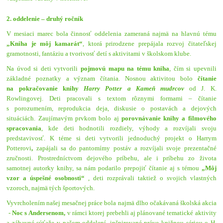
2. oddelenie – druhý ročník
V mesiaci marec bola činnosť oddelenia zameraná najmä na hlavnú tému
„Kniha je môj kamarát“
, ktorá prirodzene prepájala rozvoj čitateľskej
gramotnosti, fantáziu a tvorivosť detí s aktivitami v školskom klube.
Na úvod si deti vytvorili
pojmovú mapu na tému kniha
, čím si upevnili
základné poznatky a význam čítania. Nosnou aktivitou bolo
čítanie
na pokračovanie knihy
Harry Potter a Kameň mudrcov
od J. K.
Rowlingovej. Deti pracovali s textom rôznymi formami – čítanie
s porozumením, reprodukcia deja, diskusie o postavách a dejových
situáciách. Zaujímavým prvkom bolo aj
porovnávanie knihy a filmového
spracovania
, kde deti hodnotili rozdiely, výhody a rozvíjali svoju
predstavivosť. K téme si deti vytvorili
jednoduchý projekt o Harrym
Potterovi
,
zapájali sa do
pantomímy postáv
a rozvíjali svoje prezentačné
zručnosti. Prostredníctvom dejového príbehu, ale i príbehu zo života
samotnej autorky knihy, sa nám podarilo prepojiť čítanie aj s témou
„Môj
vzor a úspešné osobnosti“
, deti rozprávali taktiež o svojich vlastných
vzoroch, najmä tých športových.
Vyvrcholením našej mesačnej práce bola najmä dlho očakávaná školská akcia
-
Noc s
Andersenom
,
v rámci ktorej prebehli aj plánované tematické aktivity
a zábavné súťaže v našom oddelení, inšpirované práve knižnou sériou o H.