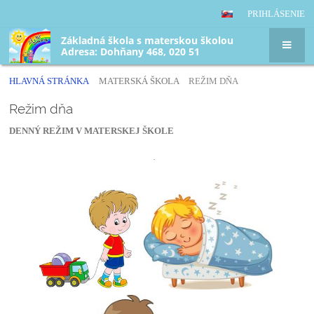
PRIHLÁSENIE
Základná škola s materskou školou
Adresa: Dohňany 468, 020 51
HLAVNÁ STRÁNKA
MATERSKÁ ŠKOLA
REŽIM DŇA
Režim
Režim dňa
dňa
DENNÝ REŽIM V MATERSKEJ ŠKOLE
·