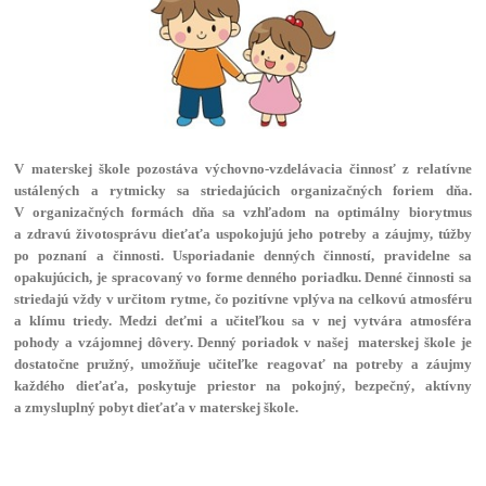
V materskej škole pozostáva výchovno-vzdelávacia činnosť z relatívne
ustálených a rytmicky sa striedajúcich organizačných foriem dňa.
V organizačných formách dňa sa vzhľadom na optimálny biorytmus
a zdravú životosprávu dieťaťa uspokojujú jeho potreby a záujmy, túžby
po poznaní a činnosti. Usporiadanie denných činností, pravidelne sa
opakujúcich, je spracovaný vo forme denného poriadku. Denné činnosti sa
striedajú vždy v určitom rytme, čo pozitívne vplýva na celkovú atmosféru
a klímu triedy. Medzi deťmi a učiteľkou sa v nej vytvára atmosféra
pohody a vzájomnej dôvery. Denný poriadok v našej materskej škole je
dostatočne pružný, umožňuje učiteľke reagovať na potreby a záujmy
každého dieťaťa, poskytuje priestor na pokojný, bezpečný, aktívny
a zmysluplný pobyt dieťaťa v materskej škole.