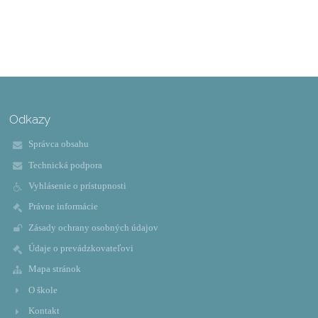
Odkazy
Správca obsahu
Technická podpora
Vyhlásenie o prístupnosti
Právne informácie
Zásady ochrany osobných údajov
Údaje o prevádzkovateľovi
Mapa stránok
O škole
Kontakt