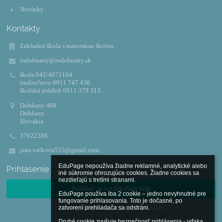
Novinky
Kontakty
Základná škola s materskou školou
zsdohnany@zsdohnany.sk
škola 042/4671164
riaditeľstvo 0911 747 438
školská jedáleň 0911 379 313
Dohňany 468
Dohňany
Slovakia
37922386
jana.valkova555@gmail.com
EduPage nepoužíva žiadne reklamné, analytické alebo 
Prihlásenie
iné súkromie ohrozujúce cookies. Žiadne cookies sa 
nezdieľajú s tretími stranami.

Prihlásiť sa cez EduPage účet
EduPage používa iba 2 cookie – jedno nevyhnutné pre 
fungovanie prihlasovania. Toto je dočasné, po 
zatvorení prehliadača sa odstráni.

Neviem prihlasovacie meno alebo heslo
Druhé cookie zvyšuje bezpečnosť prihlásenia - vďaka 