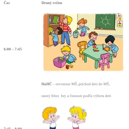
Čas
Denný režim
6:00 – 7:45
HaHČ
– otvorenie MŠ, príchod detí do MŠ,
ranný filter, hry a činnosti podľa výberu detí
7:45 – 8:00