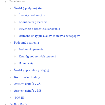
Poradenstvo
Školský podporný tím
Školský podporný tím
Koordinátor prevencie
Prevencia a riešenie šikanovania
Užitočné linky pre žiakov, rodičov a pedagógov
Podporné opatrenia
Podporné opatrenia
Katalóg podporných opatrení
Dokumenty
Školský špeciálny pedagóg
Konzultačné hodiny
Asistent učiteľa v ZŠ
Asistent učiteľa v MŠ
POP III
Jedálny lístok