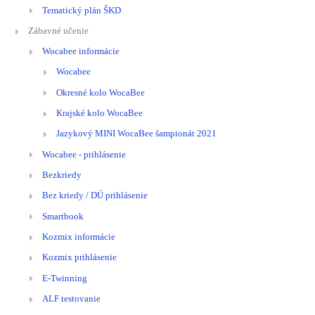
Tematický plán ŠKD
Zábavné učenie
Wocabee informácie
Wocabee
Okresné kolo WocaBee
Krajské kolo WocaBee
Jazykový MINI WocaBee šampionát 2021
Wocabee - prihlásenie
Bezkriedy
Bez kriedy / DÚ prihlásenie
Smartbook
Kozmix informácie
Kozmix prihlásenie
E-Twinning
ALF testovanie