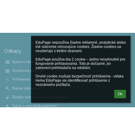
EduPage nepoužíva žiadne reklamné, analytické alebo 
iné súkromie ohrozujúce cookies. Žiadne cookies sa 
Odkazy
nezdieľajú s tretími stranami.

EduPage používa iba 2 cookie – jedno nevyhnutné pre 
Správca obsahu
fungovanie prihlasovania. Toto je dočasné, po 
zatvorení prehliadača sa odstráni.

Technická podpora
Druhé cookie zvyšuje bezpečnosť prihlásenia - vďaka 
Vyhlásenie o prístupnosti
nemu EduPage vie identifikovať prihlásenie z 
neznámeho počítača.
Právne informácie
Ok
Zásady ochrany osobných údajov
Údaje o prevádzkovateľovi
Mapa stránok
O škole
Kontakt