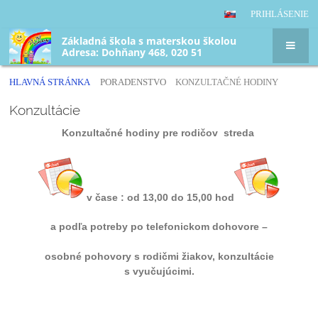
PRIHLÁSENIE
Základná škola s materskou školou
Adresa: Dohňany 468, 020 51
HLAVNÁ STRÁNKA
PORADENSTVO
KONZULTAČNÉ HODINY
Konzultačné
Konzultácie
hodiny
Konzultačné hodiny pre rodičov streda
v čase : od 13,00 do 15,00 hod
a podľa potreby po telefonickom dohovore –
osobné pohovory s rodičmi žiakov, konzultácie
s vyučujúcimi.