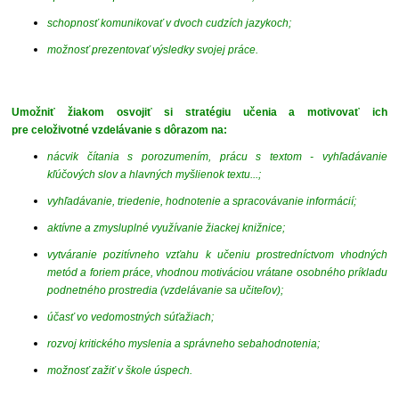
schopnosť komunikovať v dvoch cudzích jazykoch;
možnosť prezentovať výsledky svojej práce.
Umožniť žiakom osvojiť si stratégiu učenia a motivovať ich
pre celoživotné vzdelávanie s dôrazom na:
nácvik čítania s porozumením, prácu s textom - vyhľadávanie
kľúčových slov a hlavných myšlienok textu...;
vyhľadávanie, triedenie, hodnotenie a spracovávanie informácií;
aktívne a zmysluplné využívanie žiackej knižnice;
vytváranie pozitívneho vzťahu k učeniu prostredníctvom vhodných
metód a foriem práce, vhodnou motiváciou vrátane osobného príkladu
podnetného prostredia (vzdelávanie sa učiteľov);
účasť vo vedomostných súťažiach;
rozvoj kritického myslenia a správneho sebahodnotenia;
možnosť zažiť v škole úspech.