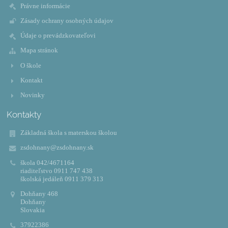
Právne informácie
Zásady ochrany osobných údajov
Údaje o prevádzkovateľovi
Mapa stránok
O škole
Kontakt
Novinky
Kontakty
Základná škola s materskou školou
zsdohnany@zsdohnany.sk
škola 042/4671164
riaditeľstvo 0911 747 438
školská jedáleň 0911 379 313
Dohňany 468
Dohňany
Slovakia
37922386