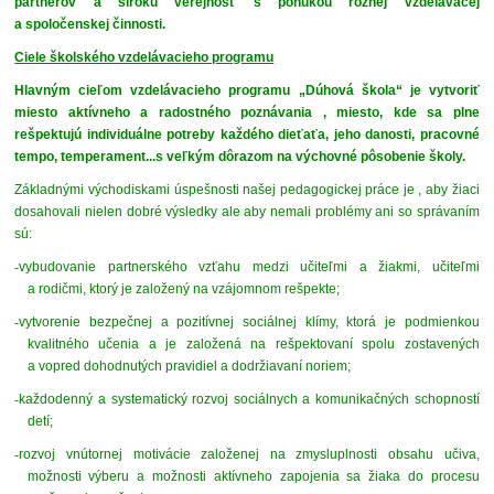
partnerov a širokú verejnosť s ponukou rôznej vzdelávacej
a spoločenskej činnosti.
Ciele školského vzdelávacieho programu
Hlavným cieľom vzdelávacieho programu „Dúhová škola“ je vytvoriť
miesto aktívneho a radostného poznávania , miesto, kde sa plne
rešpektujú individuálne potreby každého dieťaťa, jeho danosti, pracovné
tempo, temperament...s veľkým dôrazom na výchovné pôsobenie školy.
Základnými východiskami úspešnosti našej pedagogickej práce je , aby žiaci
dosahovali nielen dobré výsledky ale aby nemali problémy ani so správaním
sú:
-
vybudovanie partnerského vzťahu medzi učiteľmi a žiakmi, učiteľmi
a rodičmi, ktorý je založený na vzájomnom rešpekte;
-
vytvorenie bezpečnej a pozitívnej sociálnej klímy, ktorá je podmienkou
kvalitného učenia a je založená na rešpektovaní spolu zostavených
a vopred dohodnutých pravidiel a dodržiavaní noriem;
-
každodenný a systematický rozvoj sociálnych a komunikačných schopností
detí;
-
rozvoj vnútornej motivácie založenej na zmysluplnosti obsahu učiva,
možnosti výberu a možnosti aktívneho zapojenia sa žiaka do procesu