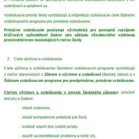
vzdelávaní a uplatnení sa.
Vzdelávacie priority školy vychádzajú a rešpektujú vzdelávacie ciele štátneho
vzdelávacieho programu pre primárne vzdelávanie.
Primárne vzdelávanie poskytuje východiská pre postupné rozvíjanie
kľúčových spôsobilostí žiakov ako základu všeobecného vzdelania
prostredníctvom nasledujúcich cieľov školy
.
2. Ciele výchovy a vzdelávania
Ciele výchovy a vzdelávaniav školskom vzdelávacom programe vychádzajú
z cieľov stanovených v
Zákone o výchove a vzdelávaní
(školský zákon) a v
Štátnom vzdelávacom programe pre predprimárne, primárne vzdelávanie.
Cieľom výchovy a vzdelávania v zmysle školského zákona
je umožniť
dieťaťu a žiakovi:
-
získať vzdelanie,
-
získať kompetencie potrebné pre život,
-
ovládať aspoň dva cudzie jazyky,
-
naučiť sa identifikovať problémy a riešiť ich,