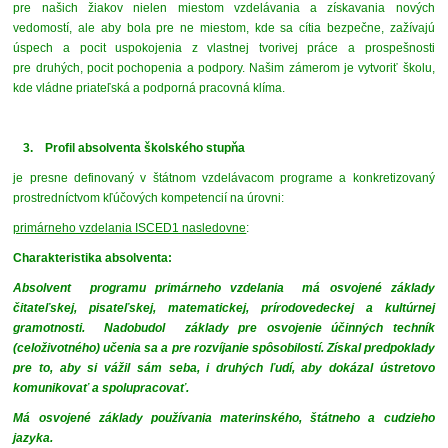
pre našich žiakov nielen miestom vzdelávania a získavania nových
vedomostí, ale aby bola pre ne miestom, kde sa cítia bezpečne, zažívajú
úspech a pocit uspokojenia z vlastnej tvorivej práce a prospešnosti
pre druhých, pocit pochopenia a podpory. Našim zámerom je vytvoriť školu,
kde vládne priateľská a podporná pracovná klíma.
3.
Profil absolventa školského stupňa
je presne definovaný v štátnom vzdelávacom programe a konkretizovaný
prostredníctvom kľúčových kompetencií na úrovni:
primárneho vzdelania ISCED1 nasledovne
:
Charakteristika absolventa:
Absolvent programu primárneho vzdelania má osvojené základy
čitateľskej, pisateľskej, matematickej, prírodovedeckej a kultúrnej
gramotnosti. Nadobudol základy pre osvojenie účinných techník
(celoživotného) učenia sa a pre rozvíjanie spôsobilostí. Získal predpoklady
pre to, aby si vážil sám seba, i druhých ľudí, aby dokázal ústretovo
komunikovať a spolupracovať.
Má osvojené základy používania materinského, štátneho a cudzieho
jazyka.