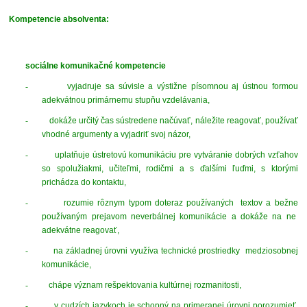
Kompetencie absolventa:
sociálne komunikačné kompetencie
-
vyjadruje sa súvisle a výstižne písomnou aj ústnou formou
adekvátnou primárnemu stupňu vzdelávania,
-
dokáže určitý čas sústredene načúvať, náležite reagovať, používať
vhodné argumenty a vyjadriť svoj názor,
-
uplatňuje ústretovú komunikáciu pre vytváranie dobrých vzťahov
so spolužiakmi, učiteľmi, rodičmi a s ďalšími ľuďmi, s ktorými
prichádza do kontaktu,
-
rozumie rôznym typom doteraz používaných textov a bežne
používaným prejavom neverbálnej komunikácie a dokáže na ne
adekvátne reagovať,
-
na základnej úrovni využíva technické prostriedky medziosobnej
komunikácie,
-
chápe význam rešpektovania kultúrnej rozmanitosti,
-
v cudzích jazykoch je schopný na primeranej úrovni porozumieť