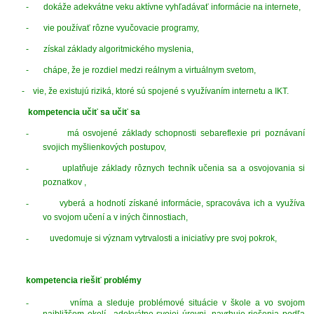
-
dokáže adekvátne veku aktívne vyhľadávať informácie na internete,
-
vie používať rôzne vyučovacie programy,
-
získal základy algoritmického myslenia,
-
chápe, že je rozdiel medzi reálnym a virtuálnym svetom,
- vie, že existujú riziká, ktoré sú spojené s využívaním internetu a IKT.
kompetencia učiť sa učiť sa
-
má osvojené základy schopnosti sebareflexie pri poznávaní
svojich myšlienkových postupov,
-
uplatňuje základy rôznych techník učenia sa a osvojovania si
poznatkov ,
-
vyberá a hodnotí získané informácie, spracováva ich a využíva
vo svojom učení a v iných činnostiach,
-
uvedomuje si význam vytrvalosti a iniciatívy pre svoj pokrok,
kompetencia
riešiť problémy
-
vníma a sleduje problémové situácie v škole a vo svojom
najbližšom okolí, adekvátne svojej úrovni navrhuje riešenia podľa