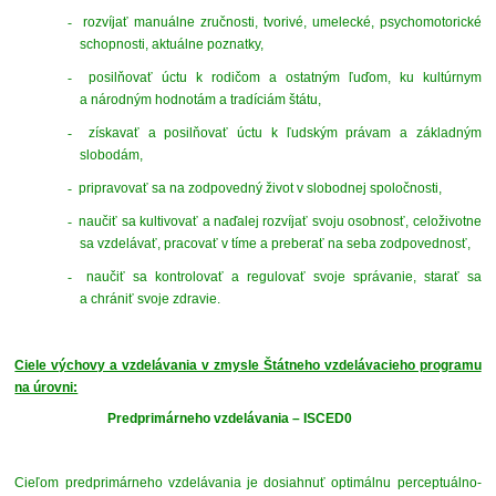
-
rozvíjať manuálne zručnosti, tvorivé, umelecké, psychomotorické
schopnosti, aktuálne poznatky,
-
posilňovať úctu k rodičom a ostatným ľuďom, ku kultúrnym
a národným hodnotám a tradíciám štátu,
-
získavať a posilňovať úctu k ľudským právam a základným
slobodám,
-
pripravovať sa na zodpovedný život v slobodnej spoločnosti,
-
naučiť sa kultivovať a naďalej rozvíjať svoju osobnosť, celoživotne
sa vzdelávať, pracovať v tíme a preberať na seba zodpovednosť,
-
naučiť sa kontrolovať a regulovať svoje správanie, starať sa
a chrániť svoje zdravie.
Ciele výchovy a vzdelávania v zmysle Štátneho vzdelávacieho programu
na úrovni:
Predprimárneho vzdelávania – ISCED0
Cieľom predprimárneho vzdelávania je dosiahnuť optimálnu perceptuálno-