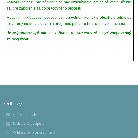
Vytvára len bázu pre následné stupne vzdelávania, pre celoživotné učenie
sa, pre zapojenie sa do pracovného procesu.
Rozvíjaním kľúčových spôsobilostí v životnom kontexte obsahu predmetov
je tvorený model absolventa programu primárneho stupňa vzdelávania.
Je pripravený uplatniť sa v živote, v zamestnaní a byť zodpovedný
za svoj život.
Odkazy
Správca obsahu
Technická podpora
Vyhlásenie o prístupnosti