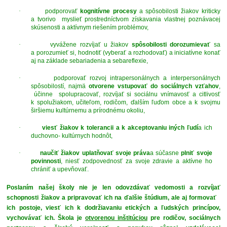
·
podporovať
kognitívne procesy
a spôsobilosti žiakov kriticky
a tvorivo myslieť prostredníctvom získavania vlastnej poznávacej
skúsenosti a aktívnym riešením problémov,
·
vyvážene rozvíjať u žiakov
spôsobilosti dorozumievať
sa
a porozumieť si, hodnotiť (vyberať a rozhodovať) a iniciatívne konať
aj na základe sebariadenia a sebareflexie,
·
podporovať rozvoj intrapersonálnych a interpersonálnych
spôsobilostí, najmä
otvorene vstupovať do sociálnych vzťahov
,
účinne spolupracovať, rozvíjať si sociálnu vnímavosť a citlivosť
k spolužiakom, učiteľom, rodičom, ďalším ľuďom obce a k svojmu
širšiemu kultúrnemu a prírodnému okoliu,
·
viesť žiakov k tolerancii a k akceptovaniu iných ľudí
a ich
duchovno- kultúrnych hodnôt,
·
naučiť žiakov uplatňovať svoje práva
a súčasne
plniť svoje
povinnosti
, niesť zodpovednosť za svoje zdravie a aktívne ho
chrániť a upevňovať.
Poslaním našej školy nie je len odovzdávať vedomosti a rozvíjať
schopnosti žiakov a pripravovať ich na ďalšie štúdium, ale aj formovať
ich postoje, viesť ich k dodržiavaniu etických a ľudských princípov,
vychovávať ich. Škola je
otvorenou inštitúciou
pre rodičov, sociálnych