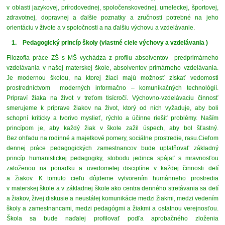
v oblasti jazykovej, prírodovednej, spoločenskovednej, umeleckej, športovej,
zdravotnej, dopravnej a ďalšie poznatky a zručnosti potrebné na jeho
orientáciu v živote a v spoločnosti a na ďalšiu výchovu a vzdelávanie.
1.
Pedagogický princíp školy (vlastné ciele výchovy a vzdelávania )
Filozofia práce ZŠ s MŠ vychádza z profilu absolventov predprimárneho
vzdelávania v našej materskej škole, absolventov primárneho vzdelávania.
Je modernou školou, na ktorej žiaci majú možnosť získať vedomosti
prostredníctvom moderných informačno – komunikačných technológií.
Pripraví žiaka na život v treťom tisícročí. Výchovno-vzdelávaciu činnosť
smerujeme k príprave žiakov na život, ktorý od nich vyžaduje, aby boli
schopní kriticky a tvorivo myslieť, rýchlo a účinne riešiť problémy. Naším
princípom je, aby každý žiak v škole zažil úspech, aby bol šťastný.
Bez ohľadu na rodinné a majetkové pomery, sociálne prostredie, rasu.
Cieľom
dennej práce pedagogických zamestnancov bude uplatňovať základný
princíp humanistickej pedagogiky, slobodu jedinca spájať s mravnosťou
založenou na poriadku a uvedomelej disciplíne v každej činnosti detí
a žiakov. K tomuto cieľu dôjdeme vytvorením humánneho prostredia
v materskej škole a v základnej škole ako centra denného stretávania sa detí
a žiakov, živej diskusie a neustálej komunikácie medzi žiakmi, medzi vedením
školy a zamestnancami, medzi pedagógmi a žiakmi a ostatnou verejnosťou.
Škola sa bude naďalej profilovať podľa aprobačného zloženia