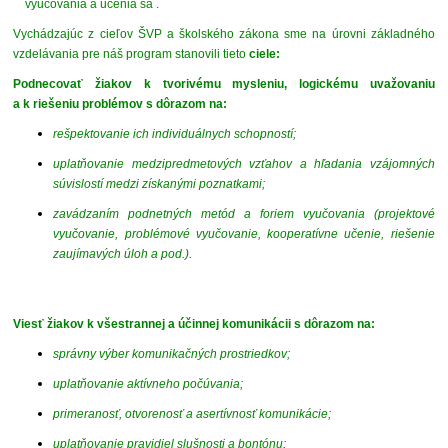
vyučovania a učenia sa .
Vychádzajúc z cieľov ŠVP a školského zákona sme na úrovni základného
vzdelávania pre náš program stanovili tieto
ciele:
Podnecovať žiakov k tvorivému mysleniu, logickému uvažovaniu
a k riešeniu problémov s dôrazom na:
rešpektovanie ich individuálnych schopností;
uplatňovanie medzipredmetových vzťahov a hľadania vzájomných
súvislostí medzi získanými poznatkami;
zavádzaním podnetných metód a foriem vyučovania (projektové
vyučovanie, problémové vyučovanie, kooperatívne učenie, riešenie
zaujímavých úloh a pod.).
Viesť žiakov k všestrannej a účinnej komunikácii s dôrazom na:
správny výber komunikačných prostriedkov;
uplatňovanie aktívneho počúvania;
primeranosť, otvorenosť a asertívnosť komunikácie;
uplatňovanie pravidiel slušnosti a bontónu;