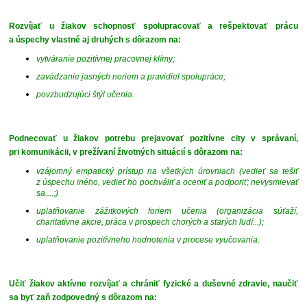
Rozvíjať u žiakov schopnosť spolupracovať a rešpektovať prácu
a úspechy vlastné aj druhých s dôrazom na:
vytváranie pozitívnej pracovnej klímy;
zavádzanie jasných noriem a pravidiel spolupráce;
povzbudzujúci štýl učenia.
Podnecovať u žiakov potrebu prejavovať pozitívne city v správaní,
pri komunikácii, v prežívaní životných situácií s dôrazom na:
vzájomný empatický prístup na všetkých úrovniach (vedieť sa tešiť
z úspechu iného, vedieť ho pochváliť a oceniť a podporiť; nevysmievať
sa....;)
uplatňovanie zážitkových foriem učenia (organizácia súťaží,
charitatívne akcie, práca v prospech chorých a starých ľudí...);
uplatňovanie pozitívneho hodnotenia v procese vyučovania.
Učiť žiakov aktívne rozvíjať a chrániť fyzické a duševné zdravie, naučiť
sa byť zaň zodpovedný s dôrazom na: