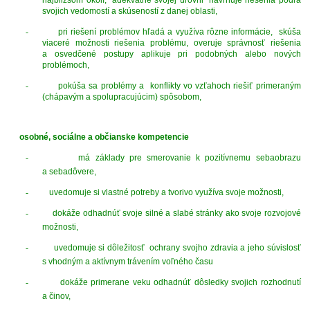
svojich vedomostí a skúseností z danej oblasti,
-
pri riešení problémov hľadá a využíva rôzne informácie, skúša
viaceré možnosti riešenia problému, overuje správnosť riešenia
a osvedčené postupy aplikuje pri podobných alebo nových
problémoch,
-
pokúša sa problémy a konflikty vo vzťahoch riešiť primeraným
(chápavým a spolupracujúcim) spôsobom,
osobné, sociálne a občianske kompetencie
-
má základy pre smerovanie k pozitívnemu sebaobrazu
a sebadôvere,
-
uvedomuje si vlastné potreby a tvorivo využíva svoje možnosti,
-
dokáže odhadnúť svoje silné a slabé stránky ako svoje rozvojové
možnosti,
-
uvedomuje si dôležitosť ochrany svojho zdravia a jeho súvislosť
s vhodným a aktívnym trávením voľného času
-
dokáže primerane veku odhadnúť dôsledky svojich rozhodnutí
a činov,